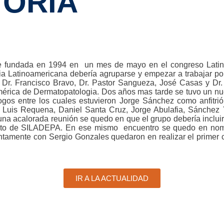
TORIA
ue fundada en 1994 en un mes de mayo en el congreso Lati
ia Latinoamericana debería agruparse y empezar a trabajar po
, Dr. Francisco Bravo, Dr. Pastor Sangueza, José Casas y Dr
rica de Dermatopatologia. Dos años mas tarde se tuvo un nue
gos entre los cuales estuvieron Jorge Sánchez como anfitrió
Luis Requena, Daniel Santa Cruz, Jorge Abulafia, Sánchez 
a acalorada reunión se quedo en que el grupo debería incluir 
o de SILADEPA. En ese mismo encuentro se quedo en nombr
tamente con Sergio Gonzales quedaron en realizar el primer c
IR A LA ACTUALIDAD